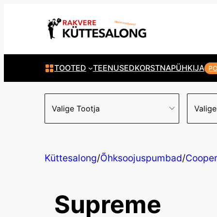
TOOTED
TEENUSED
KORSTNAPÜHKIJA
P
Valige Tootja
Valige
Küttesalong
/
Õhksoojuspumbad
/
Cooper
Supreme