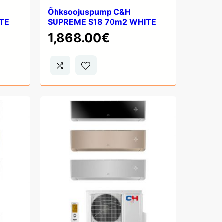
Õhksoojuspump C&H
TE
SUPREME S18 70m2 WHITE
1,868.00
€