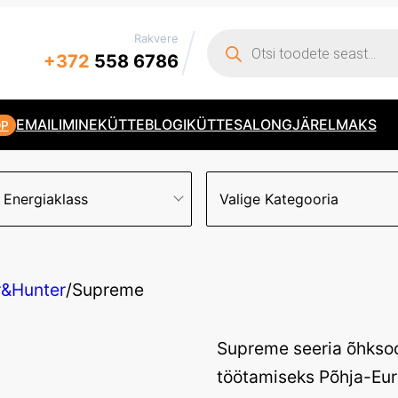
Products
Rakvere
search
+372
558 6786
EMAILIMINE
KÜTTEBLOGI
KÜTTESALONG
JÄRELMAKS
OP
 Energiaklass
Valige Kategooria
&Hunter
/
Supreme
Supreme seeria õhks
töötamiseks Põhja-Euro