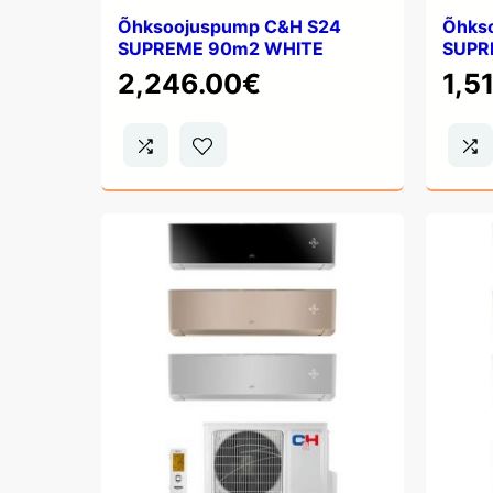
Õhksoojuspump C&H S24
Õhks
SUPREME 90m2 WHITE
SUPR
2,246.00
€
1,5