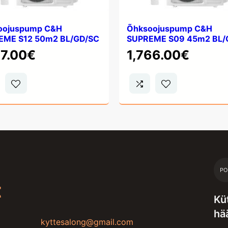
oojuspump C&H
Õhksoojuspump C&H
EME S12 50m2 BL/GD/SC
SUPREME S09 45m2 BL/
17.00
€
1,766.00
€
PO
t
Kü
hä
kyttesalong@gmail.com