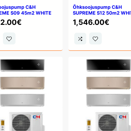
oojuspump C&H
Õhksoojuspump C&H
EME S09 45m2 WHITE
SUPREME S12 50m2 WHI
12.00
€
1,546.00
€