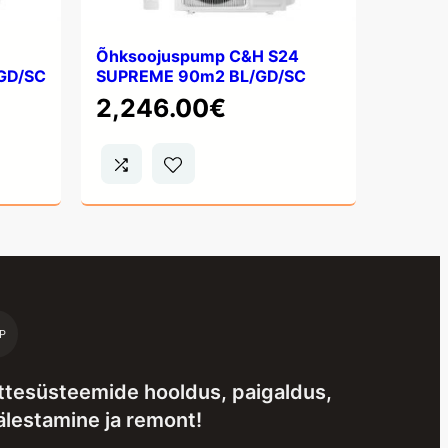
Õhksoojuspump C&H S24
GD/SC
SUPREME 90m2 BL/GD/SC
2,246.00
€
P
ttesüsteemide hooldus, paigaldus,
älestamine ja remont!