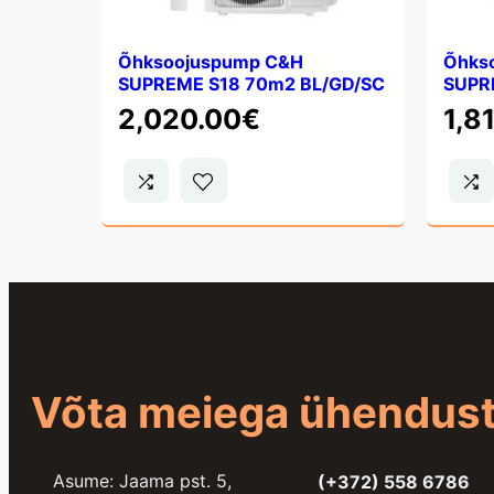
Õhksoojuspump C&H
Õhks
SUPREME S18 70m2 BL/GD/SC
SUPR
2,020.00
€
1,8
Võta meiega ühendus
Asume: Jaama pst. 5,
(+372) 558 6786