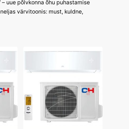
“ – uue põlvkonna õhu puhastamise
neljas värvitoonis: must, kuldne,