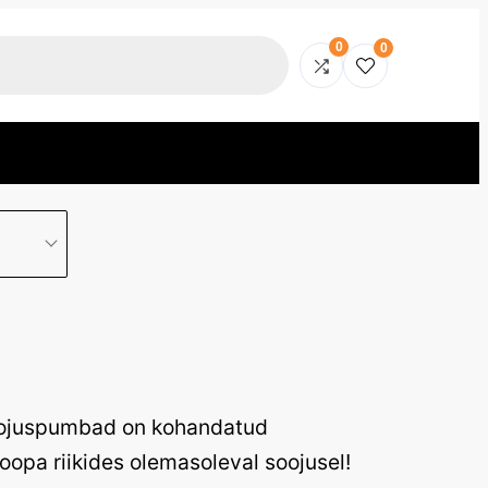
0
0
oojuspumbad on kohandatud
opa riikides olemasoleval soojusel!