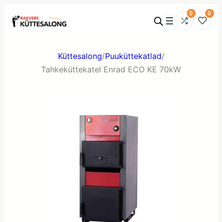
0
0
Küttesalong
/
Puuküttekatlad
/
Tahkeküttekatel Enrad ECO KE 70kW