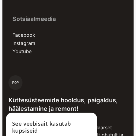
Sotsiaalmeedia
Facebook
Instagram
Youtube
POP
Küttesüsteemide hooldus, paigaldus,
häälestamine ja remont!
See veebisait kasutab
Erinevad küttesüsteemid vajavad regulaarset
küpsiseid
hooldust, et kütmine toimiks võimalikult ohutult ja