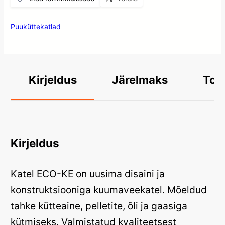
Puuküttekatlad
Järelmaks
Too
Kirjeldus
Kirjeldus
Katel ECO-KE on uusima disaini ja
konstruktsiooniga kuumaveekatel. Mõeldud
tahke kütteaine, pelletite, õli ja gaasiga
kütmiseks. Valmistatud kvaliteetsest