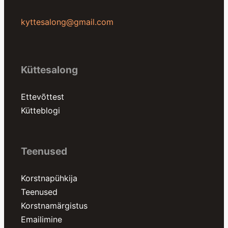
kyttesalong@gmail.com
Küttesalong
Ettevõttest
Kütteblogi
Teenused
Korstnapühkija
Teenused
Korstnamärgistus
Emailimine