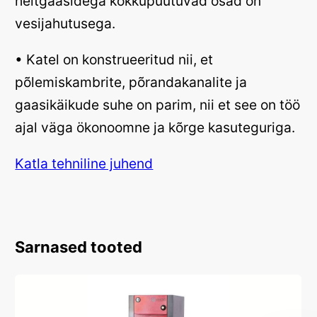
heitgaasidega kokkupuutuvad osad on
vesijahutusega.
• Katel on konstrueeritud nii, et
põlemiskambrite, põrandakanalite ja
gaasikäikude suhe on parim, nii et see on töö
ajal väga ökonoomne ja kõrge kasuteguriga.
Katla tehniline juhend
Sarnased tooted