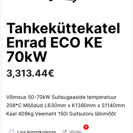
Tahkeküttekatel
Enrad ECO KE
70kW
3,313.44
€
Võimsus 50-70kW Suitsugaaside temperatuur
208*C Mõõdud L630mm x K1380mm x S1140mm
Kaal 409kg Veemaht 150l Suitsutoru läbimõõt
0
Lisa lemmikutesse
Võrdle