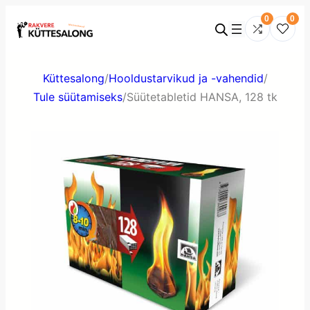
0
0
Küttesalong
/
Hooldustarvikud ja -vahendid
/
Tule süütamiseks
/
Süütetabletid HANSA, 128 tk