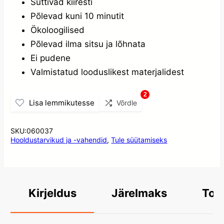
Süttivad kiiresti
Põlevad kuni 10 minutit
Ökoloogilised
Põlevad ilma sitsu ja lõhnata
Ei pudene
Valmistatud looduslikest materjalidest
2
Lisa lemmikutesse
Võrdle
SKU:
060037
Hooldustarvikud ja -vahendid
,
Tule süütamiseks
Järelmaks
Too
Kirjeldus