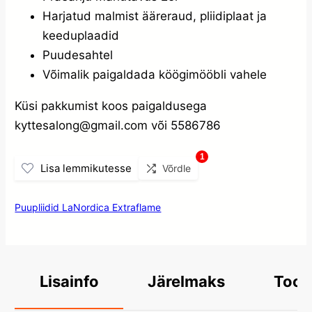
Harjatud malmist ääreraud, pliidiplaat ja
keeduplaadid
Puudesahtel
Võimalik paigaldada köögimööbli vahele
Küsi pakkumist koos paigaldusega
kyttesalong@gmail.com või 5586786
1
Lisa lemmikutesse
Võrdle
Puupliidid LaNordica Extraflame
Järelmaks
Toot
Lisainfo