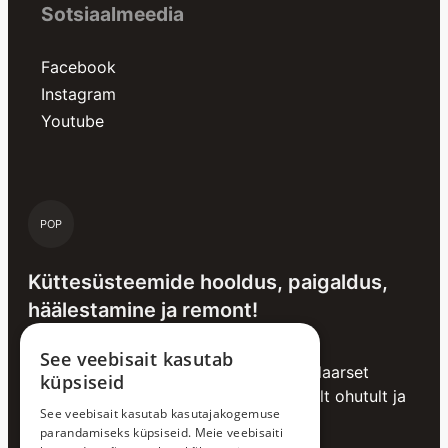
Sotsiaalmeedia
Facebook
Instagram
Youtube
POP
Küttesüsteemide hooldus, paigaldus,
häälestamine ja remont!
See veebisait kasutab
Erinevad küttesüsteemid vajavad regulaarset
küpsiseid
hooldust, et kütmine toimiks võimalikult ohutult ja
See veebisait kasutab kasutajakogemuse
ökonoomselt.
parandamiseks küpsiseid. Meie veebisaiti