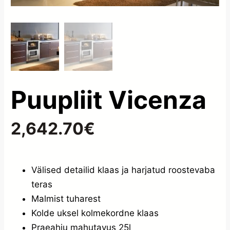
Puupliit Vicenza
2,642.70
€
Välised detailid klaas ja harjatud roostevaba
teras
Malmist tuharest
Kolde uksel kolmekordne klaas
Praeahju mahutavus 25l