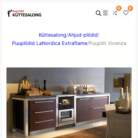
0
0
Küttesalong
/
Ahjud-pliidid
/
Puupliidid LaNordica Extraflame
/
Puupliit Vicenza